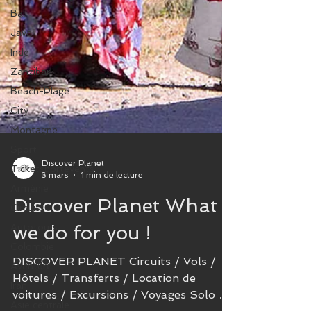
Bali
Java
Inde
Zanzibar
Beach-Plage
City
Montagne
Sport
Ticketsportevents
Discover Planet
Arménie
3 mars
1 min de lecture
Circuits
Discover Planet What
Autotours
we do for you !
Colombie
Aventure
DISCOVER PLANET Circuits / Vols /
Iran
Hôtels / Transferts / Location de
Asie centrale