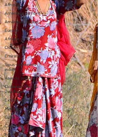
Afrique
Amérique du nord
Amérique du sud
Europe
Afrique du nord
Océan Indien
Emirats
Sous-continent
indien
Asie du sud est
Océanie - Iles du
Pacifique
Extrême Orient
Maldives
Cuba
Caraïbes
Indonésie