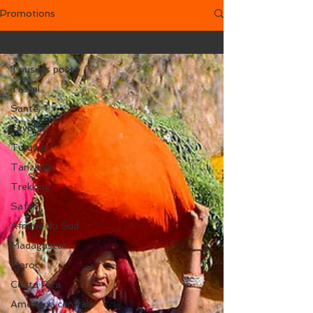
Promotions
Amérique du sud
Tous les posts
Travel
Santé
Egypte
Turquie
Tanzanie
Trekking
Safari
Afrique du Sud
Madagascar
Maroc
Costa Rica
Amérique centrale