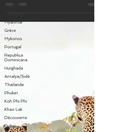
voitures / Excursions / Voyages Solo /
Sri Lanka
Séjours Bien-être
Cambodge
Myanmar
Grèce
Mykonos
Portugal
Republica
Dominicana
Hurghada
Antalya/Sidé
Thaïlande
Phuket
Koh Phi Phi
Khao Lak
Découverte
Dubaï