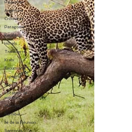
Rajasthan
Argentine
Croisières
Patagonie
Kerala
Hôtels
Transferts
Krabi
Excursions
Espagne
Maroc
Location de
voitures
Mexique
Namibie
Ile de la Réunion
Santorini