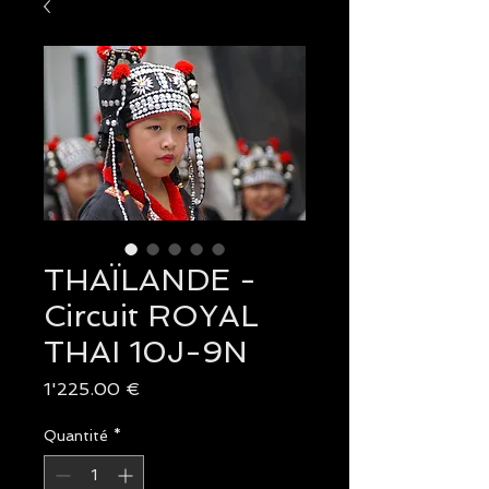
THAÏLANDE -
Circuit ROYAL
THAI 10J-9N
Prix
1'225.00 €
Quantité
*