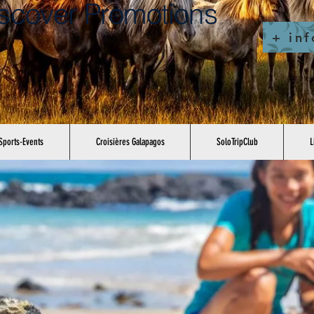
scover Promotions
+ inf
Sports-Events
Croisières Galapagos
SoloTripClub
L