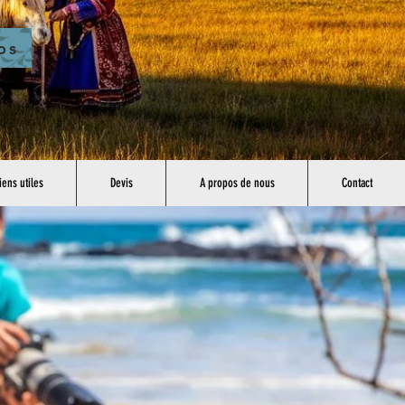
os
iens utiles
Devis
A propos de nous
Contact