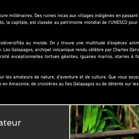
ture millénaires. Des ruines incas aux villages indigènes en passant p
to, la capitale, est classée au patrimoine mondial de l'UNESCO pour 
biodiversifiés au monde. On y trouve une multitude d'espèces anim
te. Les Galapagos, archipel volcanique rendu célèbre par Charles Darw
rsité exceptionnelles tortues géantes, iguanes marins, otaries à fo
our les amateurs de nature, d'aventure et de culture. Que vous soy
 en Amazonie, de croisières au îles Galapagos ou de détente sur les
ateur