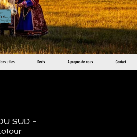
os
iens utiles
Devis
A propos de nous
Contact
DU SUD -
totour