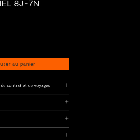
IEL 8J-7N
uter au panier
 de contrat et de voyages
s de contrat et de voyages
ices selon itinéraire
es mentionnées dans le
aux/domestiques
chambre double dans les hôtels