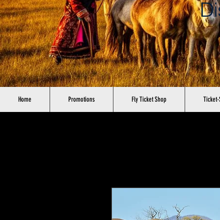
Di
Home
Promotions
Fly Ticket Shop
Ticket-