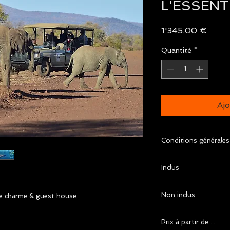
L'ESSENT
Prix
1'345.00 €
Quantité
*
Ajo
Conditions générales
Conditions générale
Inclus
Discover Planet
Programme et serv
Non inclus
de charme & guest house
Excursions/visit
programme
vols internation
Hébergement en 
Prix à partir de ...
taxes d'aéroport