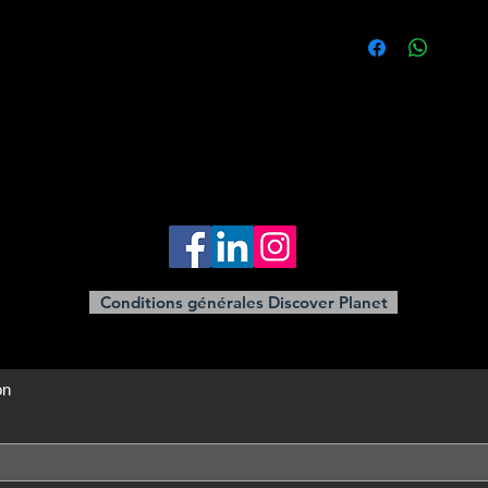
indiqués
repas non menti
Repas indiqués
Prix à partir de ...
pourboires guide 
Transport privé b
Sous réserve de modi
frais de visa éven
Tous les transfer
également sous réser
renseigner)
Guide parlant fr
prestations (vols-hô
assurances voya
avec suppl.)
moment de la réserv
tout autre servic
Services et taxes
dans le program
Assistance de not
Conditions générales Discover Planet
on