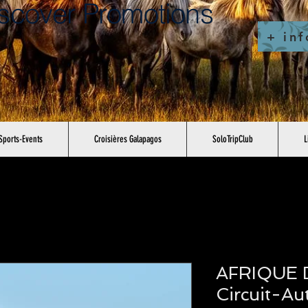
scover Promotions
+ inf
Sports-Events
Croisières Galapagos
SoloTripClub
L
AFRIQUE 
Circuit-Au