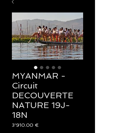
MYANMAR -
Circuit
DECOUVERTE
NATURE 19J-
18N
Prix
3'910.00 €