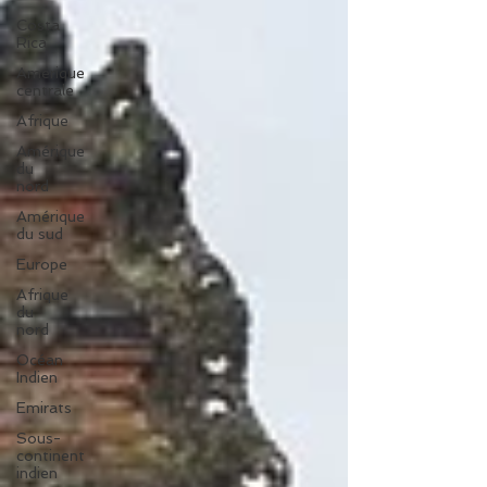
Costa
Rica
Amérique
centrale
Afrique
Amérique
du
nord
Amérique
du sud
Europe
Afrique
du
nord
Océan
Indien
Emirats
Sous-
continent
indien