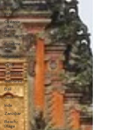
Asie
du sud
est
Océanie
- Iles
du
Pacifique
Extrême
Orient
Maldives
Cuba
Caraïbes
Indonésie
Bali
Java
Inde
Zanzibar
Beach-
Plage