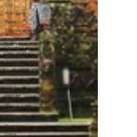
City
Montagne
Sport
Ticketsportevents
Arménie
Circuits
Autotours
Colombie
Aventure
Iran
Asie
centrale
Sri
Lanka
Cambodge
Myanmar
Grèce