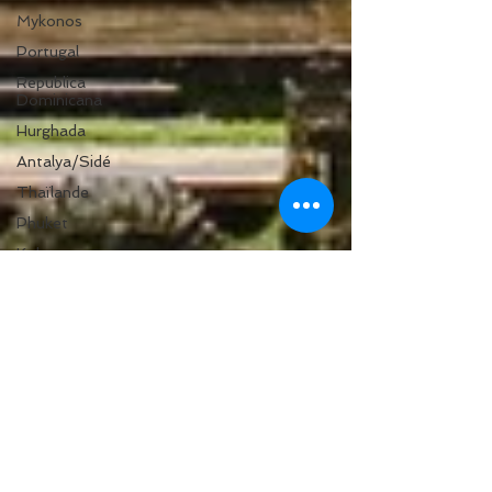
Mykonos
Portugal
Republica
Dominicana
Hurghada
Antalya/Sidé
Thaïlande
Phuket
Koh
Phi
Phi
Khao
Lak
Découverte
Dubaï
Rajasthan
Argentine
Croisières