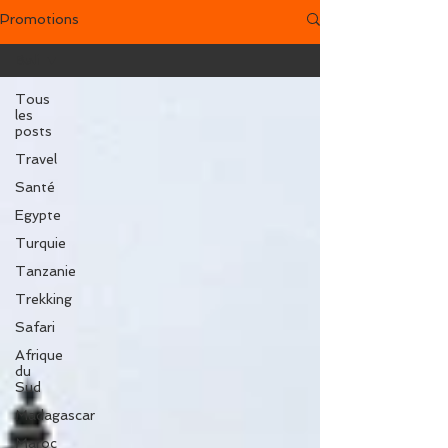
Promotions
Bali
Tous
les
posts
Travel
Santé
Egypte
Turquie
Tanzanie
Trekking
Safari
Afrique
du
Sud
Madagascar
Maroc