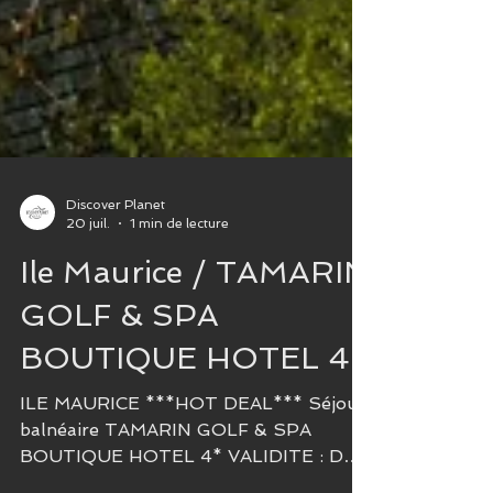
Discover Planet
20 juil.
1 min de lecture
Ile Maurice / TAMARIN
GOLF & SPA
BOUTIQUE HOTEL 4*
ILE MAURICE ***HOT DEAL*** Séjour
balnéaire TAMARIN GOLF & SPA