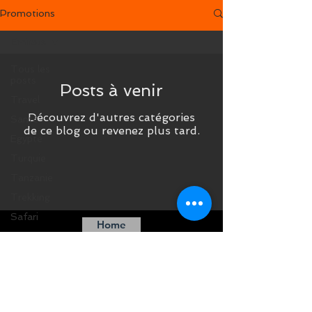
Promotions
Emirats
Tous les
posts
Posts à venir
Travel
Découvrez d'autres catégories
Santé
de ce blog ou revenez plus tard.
Egypte
Turquie
Tanzanie
Trekking
Safari
Home
Afrique du
Sud
Madagascar
Maroc
Costa