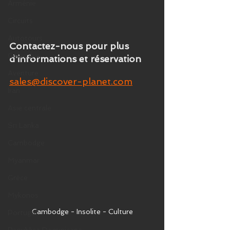
Arménie
Circuits
Autotours
Contactez-nous pour plus 
Colombie
d'informations et réservation
Aventure
sales@discover-planet.com
Iran
Asie centrale
Sri Lanka
Cambodge
Myanmar
Grèce
Mykonos
Cambodge - Insolite - Culture
Portugal