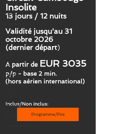
Maldives
Insolite
Cuba
13 jours / 12 nuits
Caraïbes
Validité jusqu'au 31 
Indonésie
octobre 2026
Bali
(dernier départ
)
Java
EUR 3035
A partir de 
Inde
p/p - base 2 min. 
Zanzibar
(hors aérien international)
Beach-Plage
City
Inclus/Non inclus:
Montagne
Programme/Prix
Sport
Ticketsportevents