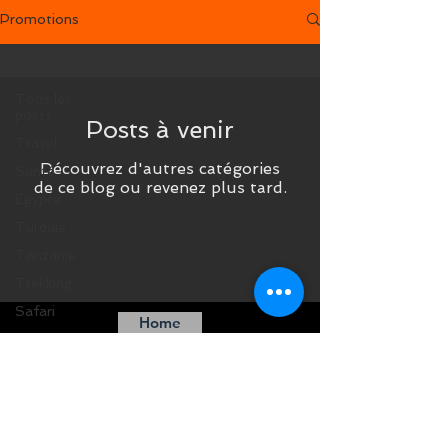
Promotions
Maroc
Tous les
posts
Posts à venir
Travel
Découvrez d'autres catégories
Santé
de ce blog ou revenez plus tard.
Egypte
Turquie
Tanzanie
Trekking
Safari
Home
Afrique
du Sud
Madagascar
Maroc
Costa