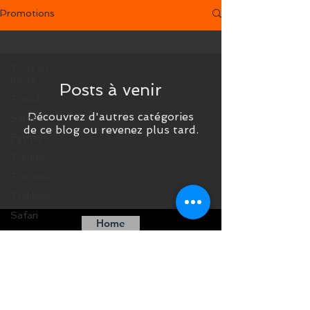
Promotions
Mykonos
Tous les
posts
Posts à venir
Travel
Découvrez d'autres catégories
Santé
de ce blog ou revenez plus tard.
Egypte
Turquie
Tanzanie
Trekking
Safari
Home
Afrique du
Sud
Madagascar
Maroc
Costa Rica