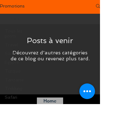
Promotions
Tunisie
Tous les
posts
Posts à venir
Travel
Découvrez d'autres catégories
Santé
de ce blog ou revenez plus tard.
Egypte
Turquie
Tanzanie
Trekking
Safari
Home
Afrique du
Sud
Madagascar
Maroc
Costa